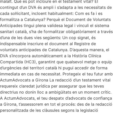
malalt. Què es pot incloure en el testament vital? El
contingut d’un DVA és ampli i s’adapta a les necessitats de
cada sol·licitant, incloent habitualment: Com es fa i es
formalitza a Catalunya? Perquè el Document de Voluntats
Anticipades tingui plena validesa legal i vinculi el sistema
sanitari català, s’ha de formalitzar obligatòriament a través
d’una de les dues vies següents: Un cop signat, és
indispensable inscriure el document al Registre de
voluntats anticipades de Catalunya. D’aquesta manera, el
DVA s’incorpora automàticament a la Història Clínica
Compartida (HC3), garantint que qualsevol metge o equip
d’urgències del territori català hi pugui accedir de forma
immediata en cas de necessitat. Protegeix el teu futur amb
ActumAdvocats a Girona La redacció d’un testament vital
requereix claredat jurídica per assegurar que les teves
directrius no donin lloc a ambigüitats en un moment crític.
A ActumAdvocats, el teu despatx d’advocats de confiança
a Girona, t’assessorem en tot el procés: des de la redacció
personalitzada de les clàusules segons la legislació