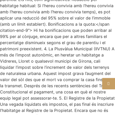
habitatge habitual: Si l’hereu convivia amb l’hereu convivia
amb l’hereu convivia amb l’hereu convivia temps), es pot
aplicar una reducció del 95% sobre el valor de l’immoble
(amb un límit establert). Bonificacions a la quota:</span
citation-end-9″> Hi ha bonificacions que poden arribar al
99% per al cònjuge, encara que per a altres familiars el
percentatge disminueix segons el grau de parentiu i el
patrimoni preexistent. 4. La Plusvàlua Municipal (IIVTNU) A
més de l’impost autonòmic, en heretar un habitatge a
Vidreres, Lloret o qualsevol municipi de Girona, cali
liquidar l’impost sobre l’increment de valor dels terrenys
de naturalesa urbana. Aquest impost grava l’augment del
valor del sòl des que el mort va comprar la casa fins que
la transmet. Després de les recents sentències del Tribunal
Constitucional el pagament, una cosa en què el nostre
equip legal pot assessorar-te. 5. El Registre de la Propietat
Una vegada liquidats els impostos, el pas final és inscriure
l’habitatge al Registre de la Propietat. Encara que no és