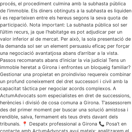
procés, el procediment culmina amb la subhasta pública
de l’immoble. Els diners obtinguts a la subhasta es liquiden
i es reparteixen entre els hereus segons la seva quota de
participació. Nota important: La subhasta pública sol ser
l’últim recurs, ja que l’habitatge es pot adjudicar per un
valor inferior al de mercat. Per això, la sola presentació de
la demanda sol ser un element persuasiu eficaç per forçar
una negociació avantatjosa abans d’arribar a la vista.
Passos recomanats abans d’iniciar la via judicial Tens un
immoble heretat a Girona i enfrontes un bloqueig familiar?
Gestionar una propietat en proindiviso requereix combinar
un profund coneixement del dret successori i civil amb la
capacitat tàctica per negociar acords complexos. A
ActumAdvocats som especialistes en dret de successions,
herències i divisió de cosa comuna a Girona. T’assessorem
des del primer moment per buscar una solució amistosa i
rendible, salva, fermament els teus drets davant dels
tribunals. 📍 Despatx professional a Girona 📞 Posa’t en
contacte amb ActumAdvocats avui mateix: analitzarem el