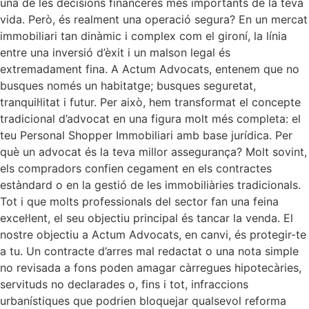
una de les decisions financeres més importants de la teva
vida. Però, és realment una operació segura? En un mercat
immobiliari tan dinàmic i complex com el gironí, la línia
entre una inversió d’èxit i un malson legal és
extremadament fina. A Actum Advocats, entenem que no
busques només un habitatge; busques seguretat,
tranquil·litat i futur. Per això, hem transformat el concepte
tradicional d’advocat en una figura molt més completa: el
teu Personal Shopper Immobiliari amb base jurídica. Per
què un advocat és la teva millor assegurança? Molt sovint,
els compradors confien cegament en els contractes
estàndard o en la gestió de les immobiliàries tradicionals.
Tot i que molts professionals del sector fan una feina
excel·lent, el seu objectiu principal és tancar la venda. El
nostre objectiu a Actum Advocats, en canvi, és protegir-te
a tu. Un contracte d’arres mal redactat o una nota simple
no revisada a fons poden amagar càrregues hipotecàries,
servituds no declarades o, fins i tot, infraccions
urbanístiques que podrien bloquejar qualsevol reforma