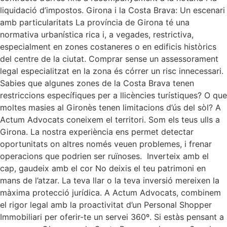
liquidació d’impostos. Girona i la Costa Brava: Un escenari
amb particularitats La província de Girona té una
normativa urbanística rica i, a vegades, restrictiva,
especialment en zones costaneres o en edificis històrics
del centre de la ciutat. Comprar sense un assessorament
legal especialitzat en la zona és córrer un risc innecessari.
Sabies que algunes zones de la Costa Brava tenen
restriccions específiques per a llicències turístiques? O que
moltes masies al Gironès tenen limitacions d’ús del sòl? A
Actum Advocats coneixem el territori. Som els teus ulls a
Girona. La nostra experiència ens permet detectar
oportunitats on altres només veuen problemes, i frenar
operacions que podrien ser ruïnoses. Inverteix amb el
cap, gaudeix amb el cor No deixis el teu patrimoni en
mans de l’atzar. La teva llar o la teva inversió mereixen la
màxima protecció jurídica. A Actum Advocats, combinem
el rigor legal amb la proactivitat d’un Personal Shopper
Immobiliari per oferir-te un servei 360º. Si estàs pensant a