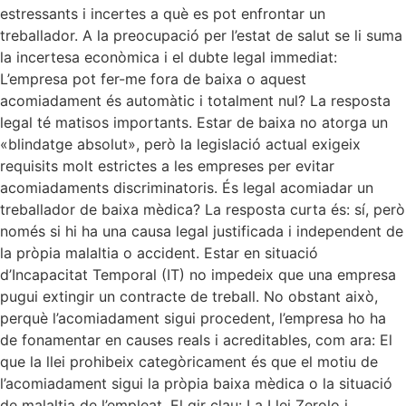
estressants i incertes a què es pot enfrontar un
treballador. A la preocupació per l’estat de salut se li suma
la incertesa econòmica i el dubte legal immediat:
L’empresa pot fer-me fora de baixa o aquest
acomiadament és automàtic i totalment nul? La resposta
legal té matisos importants. Estar de baixa no atorga un
«blindatge absolut», però la legislació actual exigeix ​​
requisits molt estrictes a les empreses per evitar
acomiadaments discriminatoris. És legal acomiadar un
treballador de baixa mèdica? La resposta curta és: sí, però
només si hi ha una causa legal justificada i independent de
la pròpia malaltia o accident. Estar en situació
d’Incapacitat Temporal (IT) no impedeix que una empresa
pugui extingir un contracte de treball. No obstant això,
perquè l’acomiadament sigui procedent, l’empresa ho ha
de fonamentar en causes reals i acreditables, com ara: El
que la llei prohibeix categòricament és que el motiu de
l’acomiadament sigui la pròpia baixa mèdica o la situació
de malaltia de l’empleat. El gir clau: La Llei Zerolo i