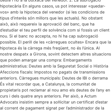
deute i no a la butxaca del venedor. 2. La subrogació
hipotecària En alguns casos, us pot interessar «quedar-
vos» amb la hipoteca del venedor (si les condicions de
tipus d’interès són millors que les actuals). No obstant
això, això requereix la aprovació del banc, que ha
d’estudiar el teu perfil de solvència com si fossis un client
nou. Si el banc no accepta, no hi ha cap subrogació
possible. El perill de les «càrregues ocultes» Encara que la
hipoteca és la càrrega més freqüent, no és l’única. Al
nostre despatx a Girona, sovint detectem altres situacions
que poden amargar una compra: Embargaments
administratius: Deutes amb la Seguretat Social o Història
Afeccions fiscals: Impostos no pagats de transmissions
anteriors. Càrregues municipals: Deutes de IBI o derrama
És vital recordar que, a Catalunya, la comunitat de
propietaris pot reclamar al nou amo els deutes de l’any en
curs i dels quatre anys anteriors. Per això, a Actum
Advocats insistim sempre a sol·licitar un certificat d’estar
al corrent de pagament signat per l’administrador de la