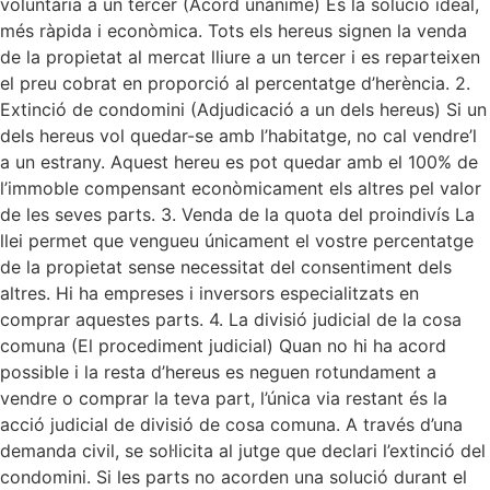
voluntària a un tercer (Acord unànime) És la solució ideal,
més ràpida i econòmica. Tots els hereus signen la venda
de la propietat al mercat lliure a un tercer i es reparteixen
el preu cobrat en proporció al percentatge d’herència. 2.
Extinció de condomini (Adjudicació a un dels hereus) Si un
dels hereus vol quedar-se amb l’habitatge, no cal vendre’l
a un estrany. Aquest hereu es pot quedar amb el 100% de
l’immoble compensant econòmicament els altres pel valor
de les seves parts. 3. Venda de la quota del proindivís La
llei permet que vengueu únicament el vostre percentatge
de la propietat sense necessitat del consentiment dels
altres. Hi ha empreses i inversors especialitzats en
comprar aquestes parts. 4. La divisió judicial de la cosa
comuna (El procediment judicial) Quan no hi ha acord
possible i la resta d’hereus es neguen rotundament a
vendre o comprar la teva part, l’única via restant és la
acció judicial de divisió de cosa comuna. A través d’una
demanda civil, se sol·licita al jutge que declari l’extinció del
condomini. Si les parts no acorden una solució durant el