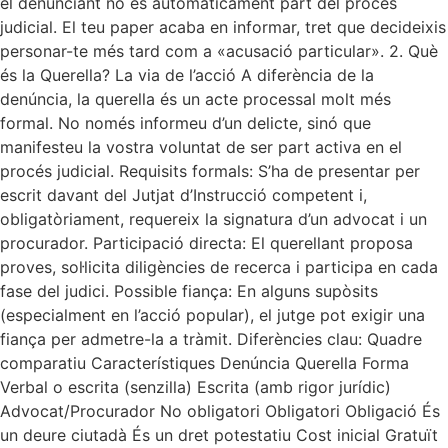
el denunciant no és automàticament part del procés
judicial. El teu paper acaba en informar, tret que decideixis
personar-te més tard com a «acusació particular». 2. Què
és la Querella? La via de l’acció A diferència de la
denúncia, la querella és un acte processal molt més
formal. No només informeu d’un delicte, sinó que
manifesteu la vostra voluntat de ser part activa en el
procés judicial. Requisits formals: S’ha de presentar per
escrit davant del Jutjat d’Instrucció competent i,
obligatòriament, requereix la signatura d’un advocat i un
procurador. Participació directa: El querellant proposa
proves, sol·licita diligències de recerca i participa en cada
fase del judici. Possible fiança: En alguns supòsits
(especialment en l’acció popular), el jutge pot exigir una
fiança per admetre-la a tràmit. Diferències clau: Quadre
comparatiu Característiques Denúncia Querella Forma
Verbal o escrita (senzilla) Escrita (amb rigor jurídic)
Advocat/Procurador No obligatori Obligatori Obligació És
un deure ciutadà És un dret potestatiu Cost inicial Gratuït