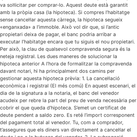
va sol·licitar per comprar-lo. Aquest deute està garantit
amb la pròpia casa (la hipoteca). Si compres l’habitatge
sense cancel·lar aquesta càrrega, la hipoteca segueix
«enganxada» a l’immoble. Això vol dir que, si l’antic
propietari deixa de pagar, el banc podria arribar a
executar l’habitatge encara que tu siguis el nou propietari.
Per això, la clau de qualsevol compravenda segura és la
neteja registral. Les dues maneres de solucionar la
hipoteca anterior A l’hora de formalitzar la compravenda
davant notari, hi ha principalment dos camins per
gestionar aquesta hipoteca prèvia: 1. La cancel·lació
econòmica i registral (El més comú) En aquest escenari, el
dia de la signatura a la notaria, el banc del venedor
acudeix per rebre la part del preu de venda necessària per
cobrir el que queda d’hipoteca. S’emet un certificat de
deute pendent a saldo zero. Es reté l’import corresponent
del pagament total al venedor. Tu, com a comprador,
t’assegures que els diners van directament a cancel·lar el