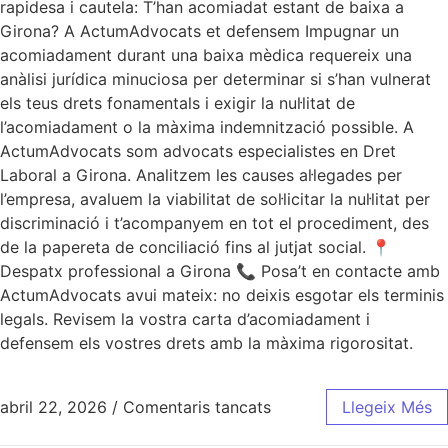
rapidesa i cautela: T’han acomiadat estant de baixa a
Girona? A ActumAdvocats et defensem Impugnar un
acomiadament durant una baixa mèdica requereix una
anàlisi jurídica minuciosa per determinar si s’han vulnerat
els teus drets fonamentals i exigir la nul·litat de
l’acomiadament o la màxima indemnització possible. A
ActumAdvocats som advocats especialistes en Dret
Laboral a Girona. Analitzem les causes al·legades per
l’empresa, avaluem la viabilitat de sol·licitar la nul·litat per
discriminació i t’acompanyem en tot el procediment, des
de la papereta de conciliació fins al jutjat social. 📍
Despatx professional a Girona 📞 Posa’t en contacte amb
ActumAdvocats avui mateix: no deixis esgotar els terminis
legals. Revisem la vostra carta d’acomiadament i
defensem els vostres drets amb la màxima rigorositat.
abril 22, 2026
/
Comentaris tancats
Llegeix Més