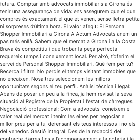
futura. Comptar amb advocats immobiliaris a Girona és
tenir una assegurança de vida: ens assegurem que el que
compres és exactament el que et venen, sense lletra petita
ni sorpreses d’última hora. El valor afegit: El Personal
Shopper Immobiliari a Girona A Actum Advocats anem un
pas més enllà. Sabem que el mercat a Girona i a la Costa
Brava és competitiu i que trobar la peça perfecta
requereix temps i coneixement local. Per això, t’oferim el
servei de Personal Shopper Immobiliari. Què fem per tu?
Recerca i filtre: No perdis el temps visitant immobles que
no encaixen. Nosaltres seleccionem les millors
oportunitats segons el teu perfil. Anàlisi tècnica i legal:
Abans de posar un peu a la finca, ja hem revisat la seva
situació al Registre de la Propietat i l’estat de càrregues.
Negociació professional: Com a advocats, coneixem el
valor real del mercat i tenim les eines per negociar el
millor preu per a tu, defensant els teus interessos i no els
del venedor. Gestió integral: Des de la redacció del
contracte d’arres fins a l’acompanyament a la notaria i la