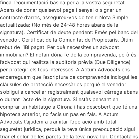
finca. Documentació bàsica per a la vostra seguretat
Abans de donar qualsevol paga i senyal o signar un
contracte d’arres, assegureu-vos de tenir: Nota Simple
actualitzada: (No més de 24-48 hores abans de la
signatura). Certificat de deute pendent: Emès pel banc del
venedor. Certificat de la Comunitat de Propietaris. Últim
rebut de l’IBI pagat. Per què necessites un advocat
immobiliari? El notari dóna fe de la compravenda, però és
l’advocat qui realitza la auditoria prèvia (Due Diligence)
per protegir els teus interessos. A Actum Advocats ens
encarreguem que l’escriptura de compravenda inclogui les
clàusules de protecció necessàries perquè el venedor
s’obligui a cancel·lar registralment qualsevol càrrega abans
o durant l’acte de la signatura. Si estàs pensant en
comprar un habitatge a Girona i has descobert que té una
hipoteca anterior, no facis un pas en fals. A Actum
Advocats t’ajudem a tramitar l’operació amb total
seguretat jurídica, perquè la teva única preocupació sigui
triar el color de les parets de la teva nova llar. Contacta’ns