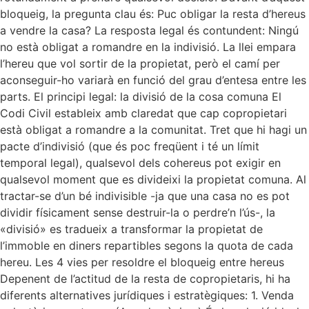
bloqueig, la pregunta clau és: Puc obligar la resta d’hereus
a vendre la casa? La resposta legal és contundent: Ningú
no està obligat a romandre en la indivisió. La llei empara
l’hereu que vol sortir de la propietat, però el camí per
aconseguir-ho variarà en funció del grau d’entesa entre les
parts. El principi legal: la divisió de la cosa comuna El
Codi Civil estableix amb claredat que cap copropietari
està obligat a romandre a la comunitat. Tret que hi hagi un
pacte d’indivisió (que és poc freqüent i té un límit
temporal legal), qualsevol dels cohereus pot exigir en
qualsevol moment que es divideixi la propietat comuna. Al
tractar-se d’un bé indivisible -ja que una casa no es pot
dividir físicament sense destruir-la o perdre’n l’ús-, la
«divisió» es tradueix a transformar la propietat de
l’immoble en diners repartibles segons la quota de cada
hereu. Les 4 vies per resoldre el bloqueig entre hereus
Depenent de l’actitud de la resta de copropietaris, hi ha
diferents alternatives jurídiques i estratègiques: 1. Venda