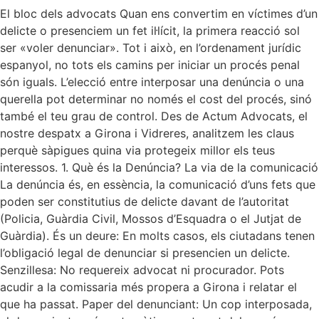
El bloc dels advocats Quan ens convertim en víctimes d’un
delicte o presenciem un fet il·lícit, la primera reacció sol
ser «voler denunciar». Tot i això, en l’ordenament jurídic
espanyol, no tots els camins per iniciar un procés penal
són iguals. L’elecció entre interposar una denúncia o una
querella pot determinar no només el cost del procés, sinó
també el teu grau de control. Des de Actum Advocats, el
nostre despatx a Girona i Vidreres, analitzem les claus
perquè sàpigues quina via protegeix millor els teus
interessos. 1. Què és la Denúncia? La via de la comunicació
La denúncia és, en essència, la comunicació d’uns fets que
poden ser constitutius de delicte davant de l’autoritat
(Policia, Guàrdia Civil, Mossos d’Esquadra o el Jutjat de
Guàrdia). És un deure: En molts casos, els ciutadans tenen
l’obligació legal de denunciar si presencien un delicte.
Senzillesa: No requereix advocat ni procurador. Pots
acudir a la comissaria més propera a Girona i relatar el
que ha passat. Paper del denunciant: Un cop interposada,