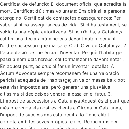
Certificat de defunció: El document oficial que acredita la
mort. Certificat d’últimes voluntats: Ens dirà si la persona
atorga no. Certificat de contractes d’assegurances: Per
saber si hi ha assegurances de vida. Si hi ha testament, se
sol·licita una còpia autoritzada. Si no n’hi ha, a Catalunya
cal fer una declaració d’hereus davant notari, seguint
l’ordre successori que marca el Codi Civil de Catalunya. 2.
L’acceptació de l’herència i l’inventari Perquè l’habitatge
passi a nom dels hereus, cal formalitzar la davant notari.
En aquest punt, és crucial fer un inventari detallat. A
Actum Advocats sempre recomanem fer una valoració
pericial adequada de l’habitatge; un valor massa baix pot
estalviar impostos ara, però generar una plusvàlua
altíssima si decideixes vendre la casa en el futur. 3.
L’impost de successions a Catalunya Aquest és el punt que
més preocupa els nostres clients a Girona. A Catalunya,
l’impost de successions està cedit a la Generalitat i
compta amb les seves pròpies regles: Reduccions per
parentiu: Els fills, com significatives. Reducció per