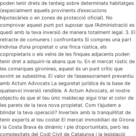
poden tenir drets de tanteig sobre determinats habitatges
(especialment aquells provinents d’execucions
hipotecàries o en zones de protecció oficial). No
comprovar aquest punt pot suposar que l’Administració es
quedi amb la teva inversió de manera totalment legal. 3. El
retracte de comuners i confrontants Si compres una part
indivisa d’una propietat o una finca rústica, els
copropietaris o els veïns de les finques adjacents poden
tenir dret a adquirir-la abans que tu. En el mercat rústic de
les comarques gironines, aquest és un punt crític que
sovint se subestima. El valor de l’assessorament preventiu
amb Actum Advocats La seguretat jurídica és la base de
qualsevol inversió rendible. A Actum Advocats, el nostre
objectiu és que el teu únic maldecap sigui triar el color de
les parets de la teva nova propietat. Com t’ajudem a
blindar la teva operació? Inverteix amb la tranquil·litat de
tenir experts al teu costat El mercat immobiliari de Girona
i la Costa Brava és dinàmic i ple d’oportunitats, però les
complexitats del Codi Civil de Catalunya i la legislació