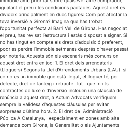
immoble amb prioritat sobre qualsevol altre comprador,
igualant el preu i les condicions pactades. Aquest dret es
divideix principalment en dues figures: Com pot afectar la
teva inversió a Girona? Imagina que has trobat
l’oportunitat perfecta al Barri Vell de Girona. Has negociat
el preu, has revisat l’estructura i estàs disposat a signar. Si
no has tingut en compte els drets d’adquisició preferent,
podries perdre l’immoble setmanes després d’haver passat
per notaria. Aquests són els escenaris més comuns on
aquest dret entra en joc: 1. El dret dels arrendataris
(Lloguers) Segons la Llei d’Arrendaments Urbans (LAU), si
compres un immoble que està llogat, el lloguer té, per
defecte, dret de tanteig i retracte. Tot i que molts
contractes de luxe o d’inversió inclouen una clàusula de
renúncia a aquest dret, a Actum Advocats verifiquem
sempre la validesa d’aquestes clàusules per evitar
sorpreses d’última hora. 2. El dret de l’Administració
Pública A Catalunya, i especialment en zones amb alta
demanda com Girona, la Generalitat o els Ajuntaments