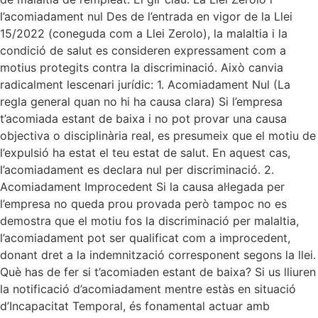
l’acomiadament nul Des de l’entrada en vigor de la Llei
15/2022 (coneguda com a Llei Zerolo), la malaltia i la
condició de salut es consideren expressament com a
motius protegits contra la discriminació. Això canvia
radicalment lescenari jurídic: 1. Acomiadament Nul (La
regla general quan no hi ha causa clara) Si l’empresa
t’acomiada estant de baixa i no pot provar una causa
objectiva o disciplinària real, es presumeix que el motiu de
l’expulsió ha estat el teu estat de salut. En aquest cas,
l’acomiadament es declara nul per discriminació. 2.
Acomiadament Improcedent Si la causa al·legada per
l’empresa no queda prou provada però tampoc no es
demostra que el motiu fos la discriminació per malaltia,
l’acomiadament pot ser qualificat com a improcedent,
donant dret a la indemnització corresponent segons la llei.
Què has de fer si t’acomiaden estant de baixa? Si us lliuren
la notificació d’acomiadament mentre estàs en situació
d’Incapacitat Temporal, és fonamental actuar amb