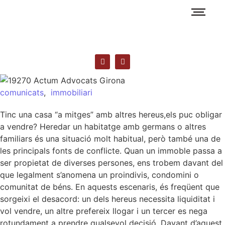
comunicats
,
immobiliari
Tinc una casa “a mitges” amb altres hereus,els puc obligar
a vendre? Heredar un habitatge amb germans o altres
familiars és una situació molt habitual, però també una de
les principals fonts de conflicte. Quan un immoble passa a
ser propietat de diverses persones, ens trobem davant del
que legalment s’anomena un proindivis, condomini o
comunitat de béns. En aquests escenaris, és freqüent que
sorgeixi el desacord: un dels hereus necessita liquiditat i
vol vendre, un altre prefereix llogar i un tercer es nega
rotundament a prendre qualsevol decisió. Davant d’aquest