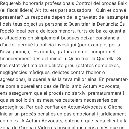
Requereix honoraris professionals Control del procés Baix
(el fiscal lidera) Alt (tu ets part acusadora Quin et convé
presentar? La resposta depèn de la gravetat de l’assumpte
i dels teus objectius personals: Quan triar la Denúncia: És
l’opció ideal per a delictes menors, furts de baixa quantia
o situacions on simplement busques deixar constància
d’un fet perquè la policia investigui (per exemple, per a
l’assegurança). És ràpida, gratuïta i no et compromet
financerament des del minut u. Quan triar la Querella: Si
has estat víctima d’un delicte greu (estafes complexes,
negligències mèdiques, delictes contra l’honor o
agressions), la querella és la teva millor eina. En presentar-
te com a querellant des de l’inici amb Actum Advocats,
ens assegurem que el procés no s’arxivi prematurament i
que se sol·licitin les mesures cautelars necessàries per
protegir-te. Per què confiar en ActumAdvocats a Girona
Iniciar un procés penal és un pas emocional i jurídicament
complex. A Actum Advocats, entenem que cada client a la
zona de Girona i Vidreres busca alguna cosa més que un