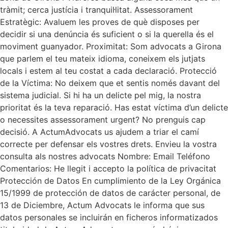
tràmit; cerca justícia i tranquil·litat. Assessorament
Estratègic: Avaluem les proves de què disposes per
decidir si una denúncia és suficient o si la querella és el
moviment guanyador. Proximitat: Som advocats a Girona
que parlem el teu mateix idioma, coneixem els jutjats
locals i estem al teu costat a cada declaració. Protecció
de la Víctima: No deixem que et sentis només davant del
sistema judicial. Si hi ha un delicte pel mig, la nostra
prioritat és la teva reparació. Has estat víctima d’un delicte
o necessites assessorament urgent? No prenguis cap
decisió. A ActumAdvocats us ajudem a triar el camí
correcte per defensar els vostres drets. Envieu la vostra
consulta als nostres advocats Nombre: Email Teléfono
Comentarios: He llegit i accepto la política de privacitat
Protección de Datos En cumplimiento de la Ley Orgánica
15/1999 de protección de datos de carácter personal, de
13 de Diciembre, Actum Advocats le informa que sus
datos personales se incluirán en ficheros informatizados