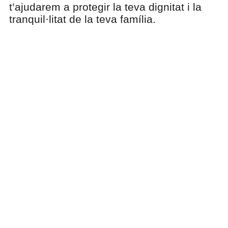
t’ajudarem a protegir la teva dignitat i la
tranquil·litat de la teva família.
Necessites
assessorament?
Conseguiu una cita
avui!