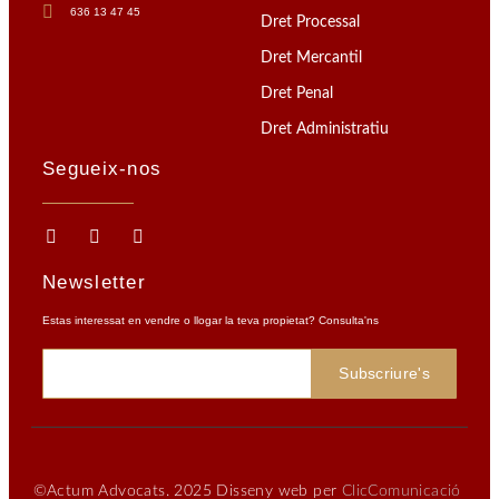
636 13 47 45
Dret Processal
Dret Mercantil
Dret Penal
Dret Administratiu
Segueix-nos
Newsletter
Estas interessat en vendre o llogar la teva propietat? Consulta'ns
Subscriure's
©Actum Advocats. 2025 Disseny web per
ClicComunicació