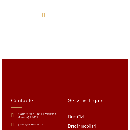
636 13 47 45
Contacte
Serveis legals
Carrer Orient, nº 11 Vidreres
Dret Civil
(Girona) 17411
jcodina@jcdadvocats.com
Dret Inmobiliari