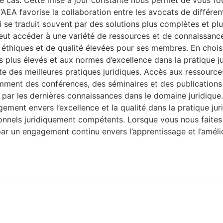
 cas. Cette mise à jour constante nous permet de vous four
 l’AEA favorise la collaboration entre les avocats de différe
i se traduit souvent par des solutions plus complètes et plus
peut accéder à une variété de ressources et de connaissanc
s éthiques et de qualité élevées pour ses membres. En choi
s plus élevés et aux normes d’excellence dans la pratique 
inte des meilleures pratiques juridiques. Accès aux ressour
mment des conférences, des séminaires et des publications 
nu par les dernières connaissances dans le domaine juridiqu
nt envers l’excellence et la qualité dans la pratique juridi
onnels juridiquement compétents. Lorsque vous nous faites 
 par un engagement continu envers l’apprentissage et l’améli