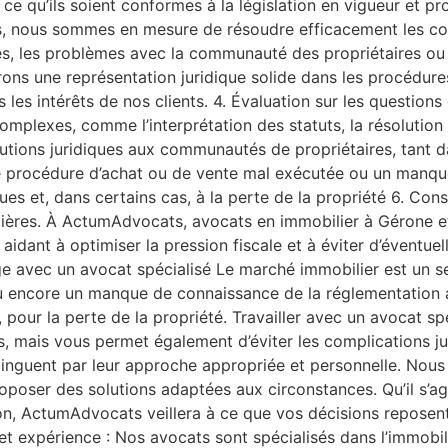
à ce qu’ils soient conformes à la législation en vigueur et p
res, nous sommes en mesure de résoudre efficacement les conf
imites, les problèmes avec la communauté des propriétaires o
s une représentation juridique solide dans les procédures j
s les intérêts de nos clients. 4. Évaluation sur les questi
omplexes, comme l’interprétation des statuts, la résolution 
olutions juridiques aux communautés de propriétaires, tant 
 une procédure d’achat ou de vente mal exécutée ou un manq
s et, dans certains cas, à la perte de la propriété 6. Consei
ères. À ActumAdvocats, avocats en immobilier à Gérone et C
 aidant à optimiser la pression fiscale et à éviter d’éventue
age avec un avocat spécialisé Le marché immobilier est un s
 encore un manque de connaissance de la réglementation ap
 pour la perte de la propriété. Travailler avec un avocat s
és, mais vous permet également d’éviter les complications ju
tinguent par leur approche appropriée et personnelle. Nous
oposer des solutions adaptées aux circonstances. Qu’il s’agis
n, ActumAdvocats veillera à ce que vos décisions reposent
t expérience : Nos avocats sont spécialisés dans l’immobili