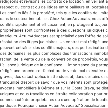
rédigeons et révisons les contrats de location, en veillant 
respect du contrat ou de litiges entre bailleurs et locatai
Les conflits liés à la propriété, tels que les conflits de l
dans le secteur immobilier. Chez ActumAdvocats, nous offron
conflits rapidement et efficacement, en protégeant toujour
propriétaires sont confrontées à des questions juridiques c
intérieurs. ActumAdvocats est spécialisé dans l’offre de s
résolution des litiges judiciaires. Un contrat mal rédigé,
peuvent entraîner des conflits majeurs, des pertes inattendue
des domaines les plus complexes des transactions immobili
l’achat, de la vente ou de la conversion de propriétés, vous
L’alliance juridique de la confiance : L’importance du part
rédigé, une procédure d’achat ou de vente mal exécutée ou
graves, des catastrophes inattendues et, dans certains cas,
tranquillité d’esprit de savoir que vos intérêts sont protég
avocats immobiliers à Gérone et sur la Costa Brava, se dis
uniques et nous travaillons en étroite collaboration pour pr
communauté de propriétaires ou d’une opération de locatio
juridique. Pourquoi choisir ActumAdvocats? Spécialisation e