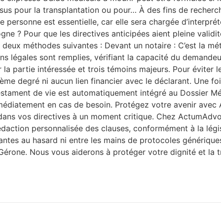
ssus pour la transplantation ou pour… À des fins de recherc
te personne est essentielle, car elle sera chargée d’interpré
ne ? Pour que les directives anticipées aient pleine validi
es deux méthodes suivantes : Devant un notaire : C’est la m
ions légales sont remplies, vérifiant la capacité du demand
la partie intéressée et trois témoins majeurs. Pour éviter le
me degré ni aucun lien financier avec le déclarant. Une fois
e testament de vie est automatiquement intégré au Dossier 
immédiatement en cas de besoin. Protégez votre avenir ave
té dans vos directives à un moment critique. Chez ActumAdv
action personnalisée des clauses, conformément à la législ
tantes au hasard ni entre les mains de protocoles générique
one. Nous vous aiderons à protéger votre dignité et la tran