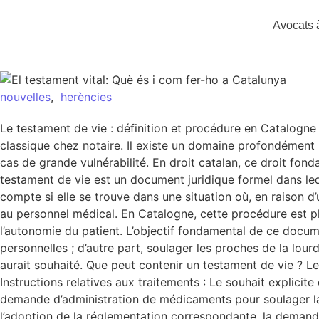
Avocats 
nouvelles
,
herències
Le testament de vie : définition et procédure en Catalogne L
classique chez notaire. Il existe un domaine profondément 
cas de grande vulnérabilité. En droit catalan, ce droit fo
testament de vie est un document juridique formel dans leq
compte si elle se trouve dans une situation où, en raison d
au personnel médical. En Catalogne, cette procédure est pl
l’autonomie du patient. L’objectif fondamental de ce documen
personnelles ; d’autre part, soulager les proches de la lou
aurait souhaité. Que peut contenir un testament de vie ? 
Instructions relatives aux traitements : Le souhait explicit
demande d’administration de médicaments pour soulager la d
l’adoption de la réglementation correspondante, la demande