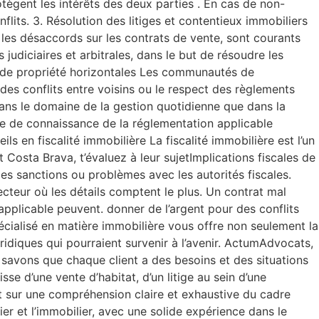
rotègent les intérêts des deux parties . En cas de non-
lits. 3. Résolution des litiges et contentieux immobiliers
u les désaccords sur les contrats de vente, sont courants
udiciaires et arbitrales, dans le but de résoudre les
ons de propriété horizontales Les communautés de
des conflits entre voisins ou le respect des règlements
dans le domaine de la gestion quotidienne que dans la
ue de connaissance de la réglementation applicable
ls en fiscalité immobilière La fiscalité immobilière est l’un
osta Brava, t’évaluez à leur sujetImplications fiscales de
lles sanctions ou problèmes avec les autorités fiscales.
ecteur où les détails comptent le plus. Un contrat mal
plicable peuvent. donner de l’argent pour des conflits
pécialisé en matière immobilière vous offre non seulement la
ridiques qui pourraient survenir à l’avenir. ActumAdvocats,
 savons que chaque client a des besoins et des situations
se d’une vente d’habitat, d’un litige au sein d’une
 sur une compréhension claire et exhaustive du cadre
er et l’immobilier, avec une solide expérience dans le