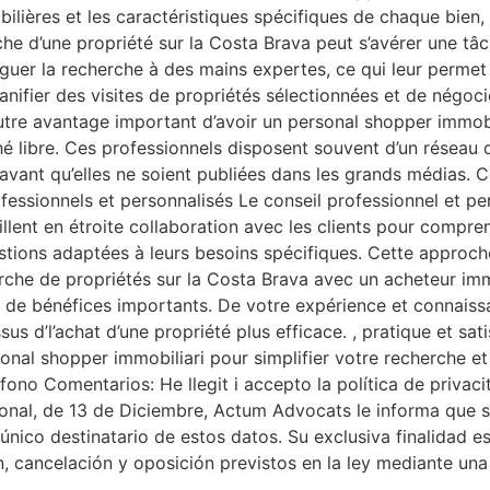
ilières et les caractéristiques spécifiques de chaque bien,
che d’une propriété sur la Costa Brava peut s’avérer une tâ
éguer la recherche à des mains expertes, ce qui leur perme
fier des visites de propriétés sélectionnées et de négocier 
tre avantage important d’avoir un personal shopper immobil
hé libre. Ces professionnels disposent souvent d’un réseau 
avant qu’elles ne soient publiées dans les grands médias. C
fessionnels et personnalisés Le conseil professionnel et per
llent en étroite collaboration avec les clients pour compren
tions adaptées à leurs besoins spécifiques. Cette approche
herche de propriétés sur la Costa Brava avec un acheteur im
t de bénéfices importants. De votre expérience et connaiss
us d’l’achat d’une propriété plus efficace. , pratique et sat
onal shopper immobiliari pour simplifier votre recherche et 
o Comentarios: He llegit i accepto la política de privaci
nal, de 13 de Diciembre, Actum Advocats le informa que su
nico destinatario de estos datos. Su exclusiva finalidad es
ón, cancelación y oposición previstos en la ley mediante un