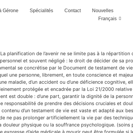
à Gérone
Spécialités
Contact
Nouvelles
Français
a planification de l’avenir ne se limite pas à la répartition
personnel et souvent négligé : le droit de décider de sa pr
ndamental se concrétise par le Document de testament de vie
uel une personne, librement, en toute conscience et majeure
’une maladie, d’un accident ou d’une déficience cognitive, e
einement protégée et encadrée par la Loi 21/2000 relative a
t est double : d’une part, garantir la dignité de la personn
rde responsabilité de prendre des décisions cruciales et dou
Le contenu d’un testament de vie est vaste et adapté aux 
e de ne pas prolonger artificiellement la vie par des techniq
ouleur physique ou la souffrance psychologique. (soins pal
 expresse d’aide médicale à mourir peut être formulée si le