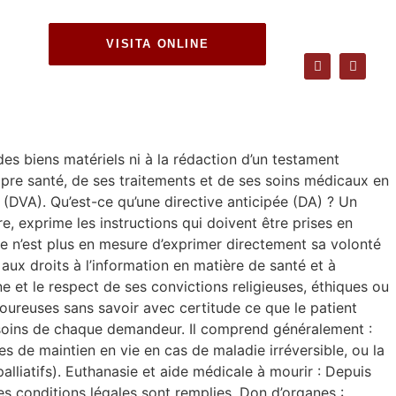
VISITA ONLINE
 des biens matériels ni à la rédaction d’un testament
opre santé, de ses traitements et de ses soins médicaux en
 (DVA). Qu’est-ce qu’une directive anticipée (DA) ? Un
, exprime les instructions qui doivent être prises en
lle n’est plus en mesure d’exprimer directement sa volonté
ux droits à l’information en matière de santé et à
e et le respect de ses convictions religieuses, éthiques ou
loureuses sans savoir avec certitude ce que le patient
besoins de chaque demandeur. Il comprend généralement :
ues de maintien en vie en cas de maladie irréversible, ou la
liatifs). Euthanasie et aide médicale à mourir : Depuis
s conditions légales sont remplies. Don d’organes :