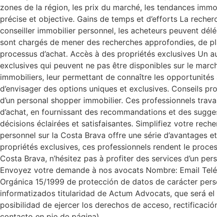
zones de la région, les prix du marché, les tendances immob
précise et objective. Gains de temps et d’efforts La recher
conseiller immobilier personnel, les acheteurs peuvent dél
sont chargés de mener des recherches approfondies, de plani
processus d’achat. Accès à des propriétés exclusives Un au
exclusives qui peuvent ne pas être disponibles sur le marc
immobiliers, leur permettant de connaître les opportunités 
d’envisager des options uniques et exclusives. Conseils pro
d’un personal shopper immobilier. Ces professionnels travai
d’achat, en fournissant des recommandations et des sugges
décisions éclairées et satisfaisantes. Simplifiez votre rec
personnel sur la Costa Brava offre une série d’avantages e
propriétés exclusives, ces professionnels rendent le process
Costa Brava, n’hésitez pas à profiter des services d’un pers
Envoyez votre demande à nos avocats Nombre: Email Teléfon
Orgánica 15/1999 de protección de datos de carácter perso
informatizados titularidad de Actum Advocats, que será el ú
posibilidad de ejercer los derechos de acceso, rectificaci
contacto en pie de página).