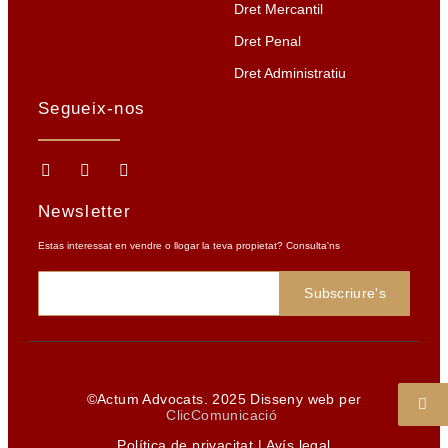
Dret Mercantil
Dret Penal
Dret Administratiu
Segueix-nos
Newsletter
Estas interessat en vendre o llogar la teva propietat? Consulta'ns
Subscriure's
©Actum Advocats. 2025 Disseny web per
ClicComunicació
Política de privacitat
|
Avís legal