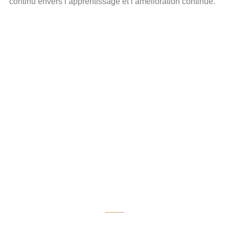
continu envers l’apprentissage et l’amélioration continue.
Necessites
assessorament?
Conseguiu una cita
avui!