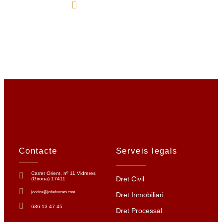
636 13 47 45
Contacte
Serveis legals
Carrer Orient, nº 11 Vidreres
Dret Civil
(Girona) 17411
jcodina@jcdadvocats.com
Dret Inmobiliari
636 13 47 45
Dret Processal