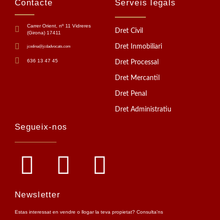
Contacte
Serveis legals
Carrer Orient, nº 11 Vidreres
Dret Civil
(Girona) 17411
Dret Inmobiliari
jcodina@jcdadvocats.com
636 13 47 45
Dret Processal
Dret Mercantil
Dret Penal
Dret Administratiu
Segueix-nos
Newsletter
Estas interessat en vendre o llogar la teva propietat? Consulta'ns