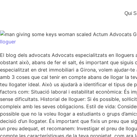
Qui 
lloguer
El blog dels advocats Advocats especialitzats en lloguers 
obstant això, abans de fer el salt, és important que siguis
especialitzat en dret immobiliari a Girona, volem ajudar-te
amb 3 coses que cal tenir en compte abans de llogar la teva 
teu llogater ideal. Això us ajudarà a identificar el tipus 
factors com: Situació laboral i estabilitat econòmica: És imp
sense dificultats. Historial de lloguer: Si és possible, sol·l
compleix amb les seves obligacions. Estil de vida: Considere
possible que no la voleu llogar a estudiants o grups d’amic
decisió d’un llogater. És important que fixis un preu que si
un preu adequat, et recomanem: Investigar el preu de lloguer
compte les característiques de la teva propietat, com ara la