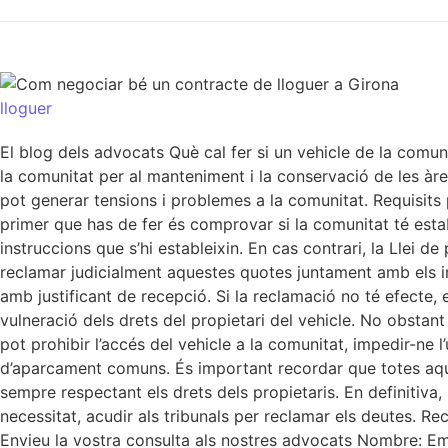
lloguer
El blog dels advocats Què cal fer si un vehicle de la comu
la comunitat per al manteniment i la conservació de les à
pot generar tensions i problemes a la comunitat. Requisits p
primer que has de fer és comprovar si la comunitat té establ
instruccions que s’hi estableixin. En cas contrari, la Llei d
reclamar judicialment aquestes quotes juntament amb els in
amb justificant de recepció. Si la reclamació no té efecte, e
vulneració dels drets del propietari del vehicle. No obstan
pot prohibir l’accés del vehicle a la comunitat, impedir-ne l
d’aparcament comuns. És important recordar que totes aque
sempre respectant els drets dels propietaris. En definitiva
necessitat, acudir als tribunals per reclamar els deutes. R
Envieu la vostra consulta als nostres advocats Nombre: Ema