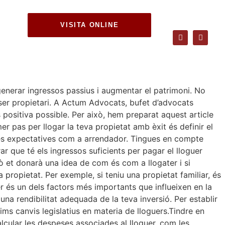
VISITA ONLINE
enerar ingressos passius i augmentar el patrimoni. No
a ser propietari. A Actum Advocats, bufet d’advocats
 positiva possible. Per això, hem preparat aquest article
er pas per llogar la teva propietat amb èxit és definir el
ostres expectatives com a arrendador. Tingues en compte
ar que té els ingressos suficients per pagar el lloguer
Això et donarà una idea de com és com a llogater i si
 propietat. Per exemple, si teniu una propietat familiar, és
er és un dels factors més importants que influeixen en la
na rendibilitat adequada de la teva inversió. Per establir
ims canvis legislatius en materia de lloguers.Tindre en
alcular les despeses associades al lloguer, com les