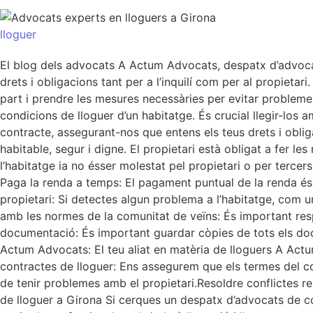
lloguer
El blog dels advocats A Actum Advocats, despatx d’advocat
drets i obligacions tant per a l’inquilí com per al propieta
part i prendre les mesures necessàries per evitar probleme
condicions de lloguer d’un habitatge. És crucial llegir-lo
contracte, assegurant-nos que entens els teus drets i oblig
habitable, segur i digne. El propietari està obligat a fer l
l’habitatge ia no ésser molestat pel propietari o per terce
Paga la renda a temps: El pagament puntual de la renda és 
propietari: Si detectes algun problema a l’habitatge, com 
amb les normes de la comunitat de veïns: És important resp
documentació: És important guardar còpies de tots els doc
Actum Advocats: El teu aliat en matèria de lloguers A Actu
contractes de lloguer: Ens assegurem que els termes del co
de tenir problemes amb el propietari.Resoldre conflictes re
de lloguer a Girona Si cerques un despatx d’advocats de c