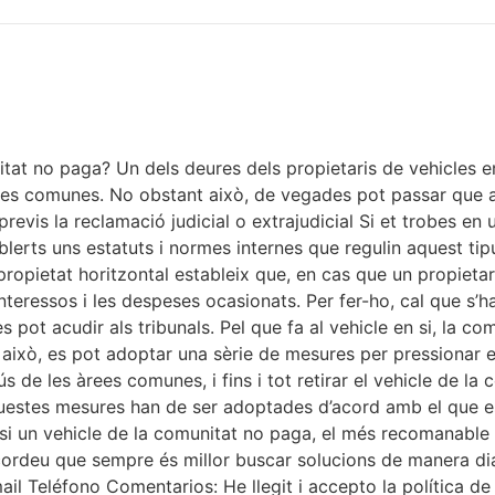
nitat no paga? Un dels deures dels propietaris de vehicles
rees comunes. No obstant això, de vegades pot passar que a
revis la reclamació judicial o extrajudicial Si et trobes en
erts uns estatuts i normes internes que regulin aquest tipus
e propietat horitzontal estableix que, en cas que un propieta
teressos i les despeses ocasionats. Per fer-ho, cal que s’h
s pot acudir als tribunals. Pel que fa al vehicle en si, la c
t això, es pot adoptar una sèrie de mesures per pressionar 
’ús de les àrees comunes, i fins i tot retirar el vehicle de 
stes mesures han de ser adoptades d’acord amb el que esta
, si un vehicle de la comunitat no paga, el més recomanable 
ecordeu que sempre és millor buscar solucions de manera dia
il Teléfono Comentarios: He llegit i accepto la política d