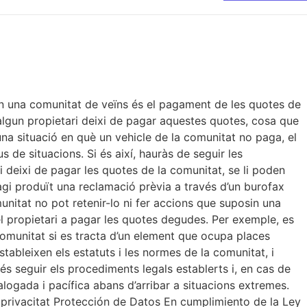
 en una comunitat de veïns és el pagament de les quotes de
lgun propietari deixi de pagar aquestes quotes, cosa que
 una situació en què un vehicle de la comunitat no paga, el
 de situacions. Si és així, hauràs de seguir les
ri deixi de pagar les quotes de la comunitat, se li poden
agi produït una reclamació prèvia a través d’un burofax
omunitat no pot retenir-lo ni fer accions que suposin una
el propietari a pagar les quotes degudes. Per exemple, es
la comunitat si es tracta d’un element que ocupa places
bleixen els estatuts i les normes de la comunitat, i
és seguir els procediments legals establerts i, en cas de
logada i pacífica abans d’arribar a situacions extremes.
e privacitat Protección de Datos En cumplimiento de la Ley