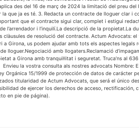
plica des del 16 de març de 2024 la limitació del preu del l
nir la que ja es té. 3. Redacta un contracte de lloguer clar 
important que el contracte sigui clar, complet i estigui red
ó de l’arrendador i l’inquilí.La descripció de la propietat.La
clàusules de resolució del contracte. Actum Advocats: el t
i a Girona, us podem ajudar amb tots els aspectes legals re
 de lloguer.Negociació amb llogaters.Reclamació d’impagam
ietat a Girona amb tranquil·litat i seguretat. Truca’ns al 63
Envieu la vostra consulta als nostres advocats Nombre: Ema
Ley Orgánica 15/1999 de protección de datos de carácter p
zados titularidad de Actum Advocats, que será el único dest
ibilidad de ejercer los derechos de acceso, rectificación, 
to en pie de página).