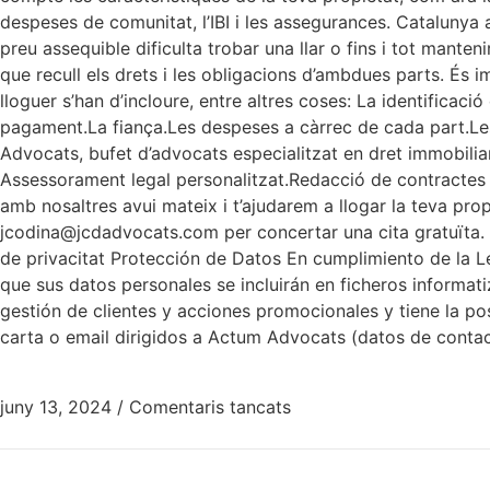
despeses de comunitat, l’IBI i les assegurances. Catalunya a
preu assequible dificulta trobar una llar o fins i tot mante
que recull els drets i les obligacions d’ambdues parts. És 
lloguer s’han d’incloure, entre altres coses: La identificaci
pagament.La fiança.Les despeses a càrrec de cada part.Les 
Advocats, bufet d’advocats especialitzat en dret immobiliar
Assessorament legal personalitzat.Redacció de contractes
amb nosaltres avui mateix i t’ajudarem a llogar la teva prop
jcodina@jcdadvocats.com per concertar una cita gratuïta. 
de privacitat Protección de Datos En cumplimiento de la 
que sus datos personales se incluirán en ficheros informati
gestión de clientes y acciones promocionales y tiene la pos
carta o email dirigidos a Actum Advocats (datos de contac
juny 13, 2024
/
Comentaris tancats