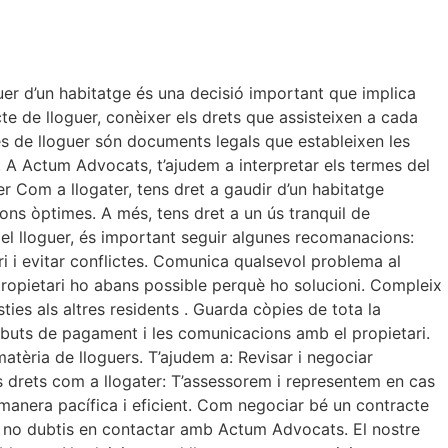
er d’un habitatge és una decisió important que implica
cte de lloguer, conèixer els drets que assisteixen a cada
es de lloguer són documents legals que estableixen les
. A Actum Advocats, t’ajudem a interpretar els termes del
er Com a llogater, tens dret a gaudir d’un habitatge
ions òptimes. A més, tens dret a un ús tranquil de
 el lloguer, és important seguir algunes recomanacions:
 i evitar conflictes. Comunica qualsevol problema al
propietari ho abans possible perquè ho solucioni. Compleix
ies als altres residents . Guarda còpies de tota la
ebuts de pagament i les comunicacions amb el propietari.
tèria de lloguers. T’ajudem a: Revisar i negociar
us drets com a llogater: T’assessorem i representem en cas
 manera pacífica i eficient. Com negociar bé un contracte
, no dubtis en contactar amb Actum Advocats. El nostre