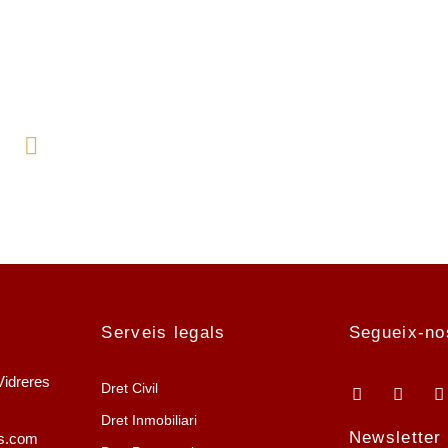
iu una cita avui!
636 13 47 45
Serveis legals
Segueix-no
Vidreres
Dret Civil
Dret Inmobiliari
Newsletter
ts.com