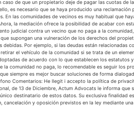
n caso de que un propietario deje de pagar las cuotas de l
ello, es necesario que se haya producido una reclamación p
les. En las comunidades de vecinos es muy habitual que ha
ra, la mediación ofrece la posibilidad de acabar con estas 
ento judicial contra un vecino que no paga a la comunidad,
s que supongan una vulneración de los derechos del propiet
s debidas. Por ejemplo, si las deudas están relacionadas co
 retirar el vehículo de la comunidad si se trata de un el
optadas de acuerdo con lo que establecen los estatutos y
o de la comunidad no paga, lo recomendable es seguir los pr
 que siempre es mejor buscar soluciones de forma dialogada
fono Comentarios: He llegit i accepto la política de priva
nal, de 13 de Diciembre, Actum Advocats le informa que su
nico destinatario de estos datos. Su exclusiva finalidad es
ón, cancelación y oposición previstos en la ley mediante un