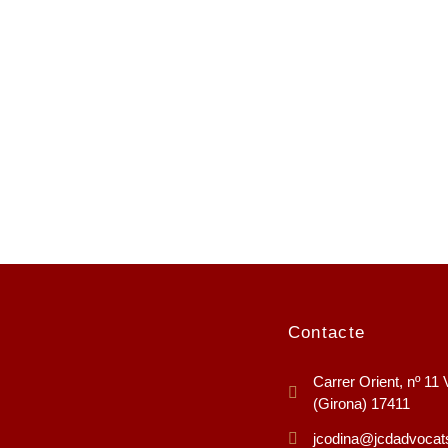
Consegu
Contacte
Carrer Orient, nº 11 
(Girona) 17411
jcodina@jcdadvoca