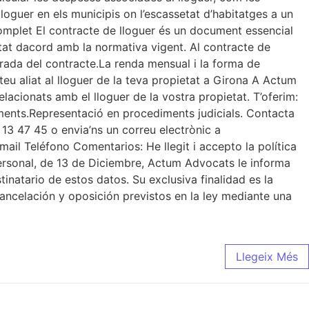
loguer en els municipis on l’escassetat d’habitatges a un
i complet El contracte de lloguer és un document essencial
actat dacord amb la normativa vigent. Al contracte de
 durada del contracte.La renda mensual i la forma de
eu aliat al lloguer de la teva propietat a Girona A Actum
lacionats amb el lloguer de la vostra propietat. T’oferim:
ents.Representació en procediments judicials. Contacta
6 13 47 45 o envia’ns un correu electrònic a
il Teléfono Comentarios: He llegit i accepto la política
ersonal, de 13 de Diciembre, Actum Advocats le informa
inatario de estos datos. Su exclusiva finalidad es la
cancelación y oposición previstos en la ley mediante una
Llegeix Més