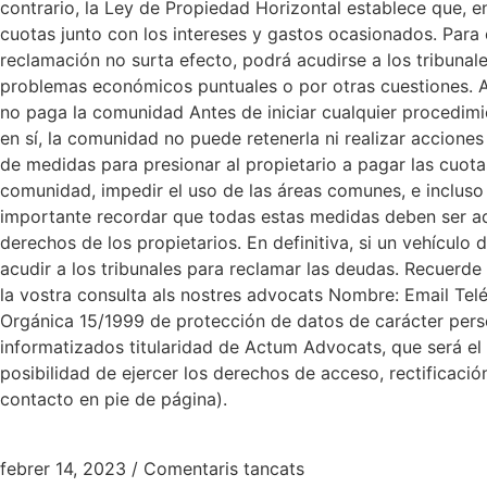
contrario, la Ley de Propiedad Horizontal establece que, e
cuotas junto con los intereses y gastos ocasionados. Para 
reclamación no surta efecto, podrá acudirse a los tribuna
problemas económicos puntuales o por otras cuestiones. Aho
no paga la comunidad Antes de iniciar cualquier procedimi
en sí, la comunidad no puede retenerla ni realizar accione
de medidas para presionar al propietario a pagar las cuota
comunidad, impedir el uso de las áreas comunes, e incluso
importante recordar que todas estas medidas deben ser ad
derechos de los propietarios. En definitiva, si un vehícul
acudir a los tribunales para reclamar las deudas. Recuerde
la vostra consulta als nostres advocats Nombre: Email Telé
Orgánica 15/1999 de protección de datos de carácter perso
informatizados titularidad de Actum Advocats, que será el ú
posibilidad de ejercer los derechos de acceso, rectificaci
contacto en pie de página).
febrer 14, 2023
/
Comentaris tancats