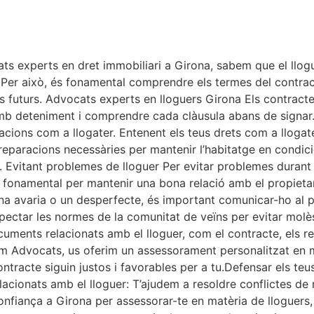
s experts en dret immobiliari a Girona, sabem que el llogu
ri. Per això, és fonamental comprendre els termes del contra
s futurs. Advocats experts en lloguers Girona Els contract
s amb deteniment i comprendre cada clàusula abans de signar
acions com a llogater. Entenent els teus drets com a llogat
es reparacions necessàries per mantenir l’habitatge en condic
rs. Evitant problemes de lloguer Per evitar problemes durant
fonamental per mantenir una bona relació amb el propietari
una avaria o un desperfecte, és important comunicar-ho al 
ectar les normes de la comunitat de veïns per evitar molèst
uments relacionats amb el lloguer, com el contracte, els r
m Advocats, us oferim un assessorament personalitzat en ma
ntracte siguin justos i favorables per a tu.Defensar els te
lacionats amb el lloguer: T’ajudem a resoldre conflictes de
onfiança a Girona per assessorar-te en matèria de lloguers