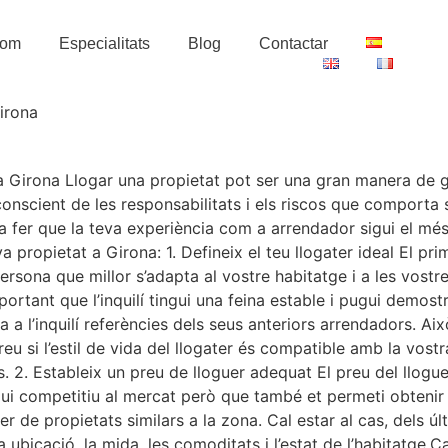
Som
Especialitats
Blog
Contactar
a Girona Llogar una propietat pot ser una gran manera de g
 conscient de les responsabilitats i els riscos que comport
 a fer que la teva experiència com a arrendador sigui el més
propietat a Girona: 1. Defineix el teu llogater ideal El prim
de persona que millor s’adapta al vostre habitatge i a les v
ortant que l’inquilí tingui una feina estable i pugui demostr
icita a l’inquilí referències dels seus anteriors arrendadors. 
u si l’estil de vida del llogater és compatible amb la vostra
s. 2. Estableix un preu de lloguer adequat El preu del llogu
gui competitiu al mercat però que també et permeti obtenir u
 de propietats similars a la zona. Cal estar al cas, dels últ
 ubicació, la mida, les comoditats i l’estat de l’habitatge.C