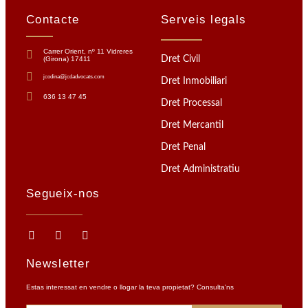
Contacte
Serveis legals
Carrer Orient, nº 11 Vidreres
Dret Civil
(Girona) 17411
jcodina@jcdadvocats.com
Dret Inmobiliari
636 13 47 45
Dret Processal
Dret Mercantil
Dret Penal
Dret Administratiu
Segueix-nos
Newsletter
Estas interessat en vendre o llogar la teva propietat? Consulta'ns