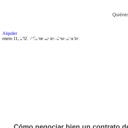
Quiéne
Negociar un c
Alquiler
enero 11, 2023
/
Comentarios desactivados
Cómo negociar bien un contrato de