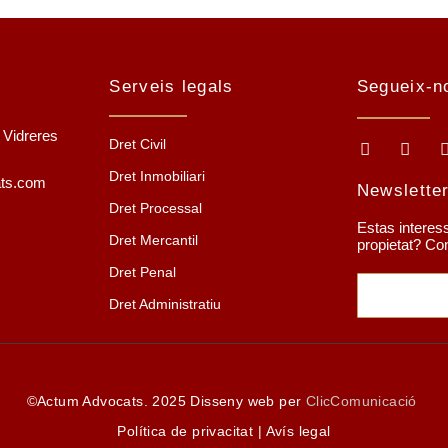
Serveis legals
Segueix-n
1 Vidreres
Dret Civil
Dret Inmobiliari
ats.com
Newslette
Dret Processal
Estas interess
Dret Mercantil
propietat? Co
Dret Penal
Dret Administratiu
©Actum Advocats. 2025 Disseny web per
ClicComunicació
Política de privacitat
|
Avís legal