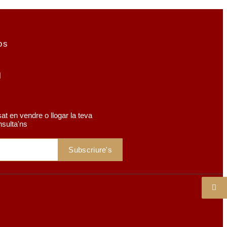
os
r
at en vendre o llogar la teva
nsulta'ns
Subscriure's