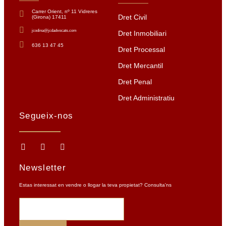
Carrer Orient, nº 11 Vidreres
Dret Civil
(Girona) 17411
jcodina@jcdadvocats.com
Dret Inmobiliari
636 13 47 45
Dret Processal
Dret Mercantil
Dret Penal
Dret Administratiu
Segueix-nos
Newsletter
Estas interessat en vendre o llogar la teva propietat? Consulta'ns