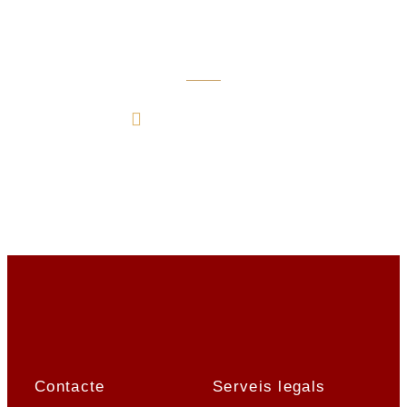
avui!
636 13 47 45
Contacte
Serveis legals