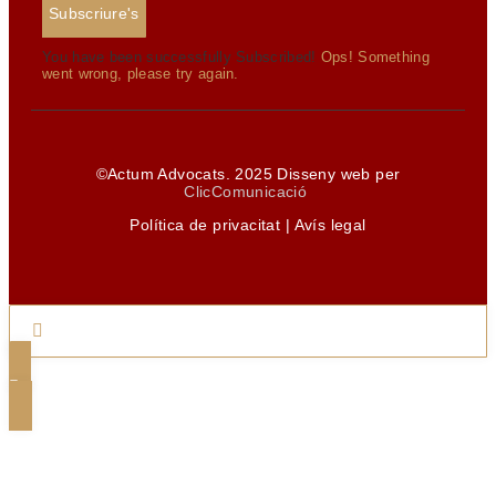
Subscriure's
You have been successfully Subscribed!
Ops! Something
went wrong, please try again.
©Actum Advocats. 2025 Disseny web per
ClicComunicació
Política de privacitat
|
Avís legal