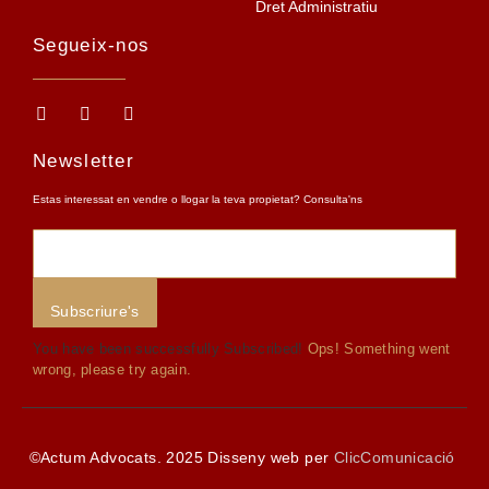
Dret Administratiu
Segueix-nos
Newsletter
Estas interessat en vendre o llogar la teva propietat? Consulta'ns
Subscriure's
You have been successfully Subscribed!
Ops! Something went
wrong, please try again.
©Actum Advocats. 2025 Disseny web per
ClicComunicació