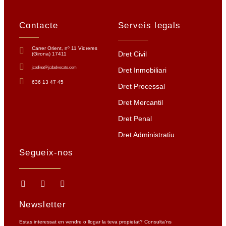
Contacte
Serveis legals
Carrer Orient, nº 11 Vidreres
Dret Civil
(Girona) 17411
jcodina@jcdadvocats.com
Dret Inmobiliari
636 13 47 45
Dret Processal
Dret Mercantil
Dret Penal
Dret Administratiu
Segueix-nos
Newsletter
Estas interessat en vendre o llogar la teva propietat? Consulta'ns